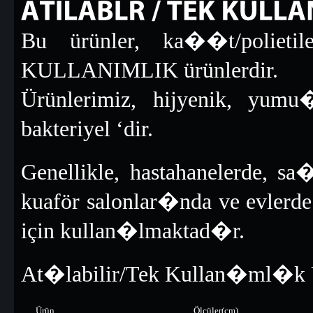
Bu ürünler, ka��t/polie
ATILAB�L�R
TEK
KULLANIMLIK
KULLANIMLIK ürünlerdir.
Ürünlerimiz, hijyenik, yumu
bakteriyel ‘dir.
Genellikle, hastahanelerde, sa
kuaför salonlar�nda ve evler
için kullan�lmaktad�r.
At�labilir/Tek Kullan�ml�k Ü
Ürün
Ölçüler(cm)