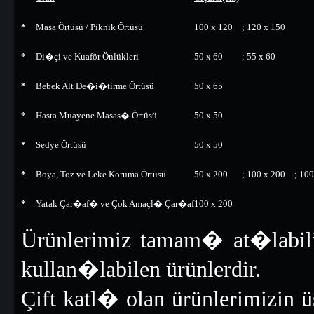
*
Masa Örtüsü / Piknik Örtüsü
100 x 120
; 120 x 150
*
Di�çi ve Kuaför Önlükleri
50 x 60
; 55 x 60
*
Bebek Alt De�i�tirme Örtüsü
50 x 65
*
Hasta Muayene Masas� Örtüsü
50 x 50
*
Sedye Örtüsü
50 x 50
*
Boya, Toz ve Leke Koruma Örtüsü
50 x 200
; 100 x 200
; 10
*
Yatak Çar�af� ve Çok Amaçl� Çar�af
100 x 200
Ürünlerimiz tamam� at�labil
kullan�labilen ürünlerdir.
Çift katl� olan ürünlerimizin