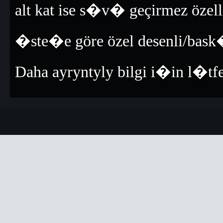
alt kat ise s�v� geçirmez özelli
�ste�e göre özel desenli/bask
Daha ayryntyly bilgi i�in l�t