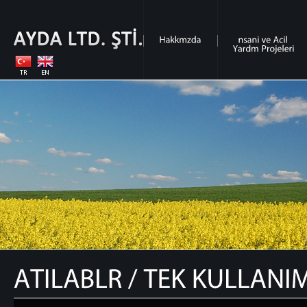
Hakk�m�zda
�nsani
ve
Acil
Yard�m
Projeleri
ATILAB�L�R
TEK
KULLANIMLIK